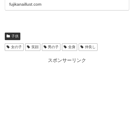
fujikanaillust.com
子供
女の子
笑顔
男の子
全身
仲良し
スポンサーリンク