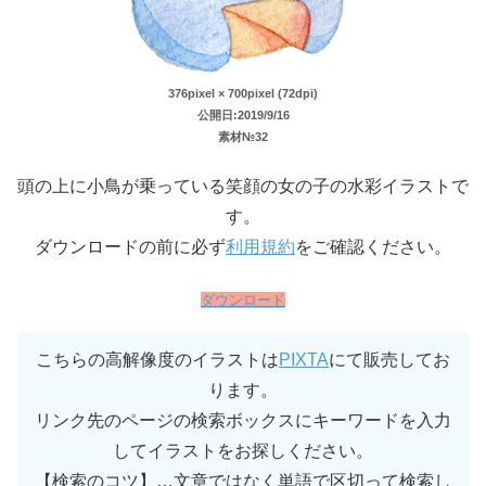
376pixel × 700pixel (72dpi)
公開日:2019/9/16
素材№32
頭の上に小鳥が乗っている笑顔の女の子の水彩イラストで
す。
ダウンロードの前に必ず
利用規約
をご確認ください。
ダウンロード
こちらの高解像度のイラストは
PIXTA
にて販売してお
ります。
リンク先のページの検索ボックスにキーワードを入力
してイラストをお探しください。
【検索のコツ】…文章ではなく単語で区切って検索し