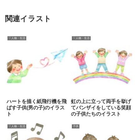
関連イラスト
▽人物・生活
▽人物・生活
ハートを描く紙飛行機を飛
虹の上に立って両手を挙げ
ばす子供(男の子)のイラス
てバンザイをしている笑顔
ト
の子供たちのイラスト
▽人物・生活
子供