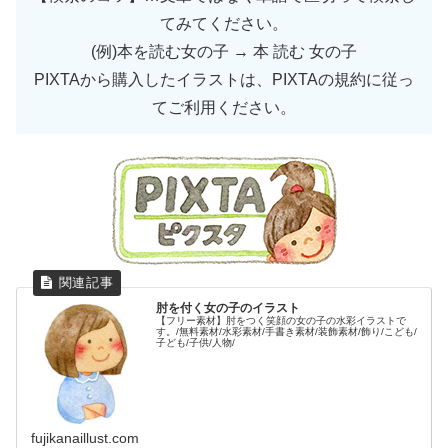
てみてください。
(例)本を読む女の子 → 本 読む 女の子
PIXTAから購入したイラストは、PIXTAの規約に従っ
てご利用ください。
肘を付く女の子のイラスト
【フリー素材】肘をつく笑顔の女の子の水彩イラストで
す。/無料素材/水彩素材/手書き素材/装飾素材/飾り/こども/
子ども/子供/人物/
fujikanaillust.com