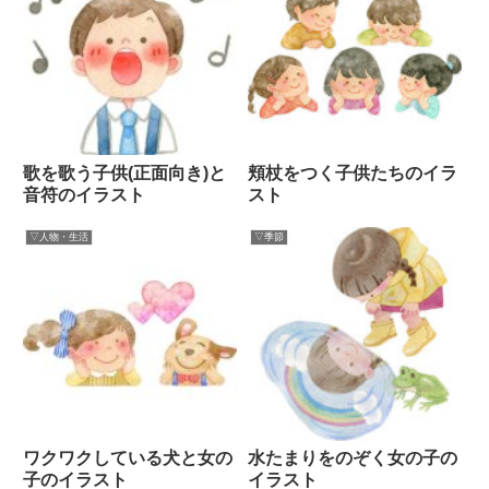
歌を歌う子供(正面向き)と
頬杖をつく子供たちのイラ
音符のイラスト
スト
▽人物・生活
▽季節
ワクワクしている犬と女の
水たまりをのぞく女の子の
子のイラスト
イラスト