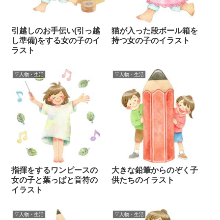
引越しのお手伝い(引っ越
猫が入った段ボール箱を
し準備)をする女の子のイ
持つ女の子のイラスト
ラスト
▽人物・生活
▽人物・生活
指揮をするワンピースの
大きな鉛筆からのぞく子
女の子と葉っぱと音符の
供たちのイラスト
イラスト
▽人物・生活
▽人物・生活