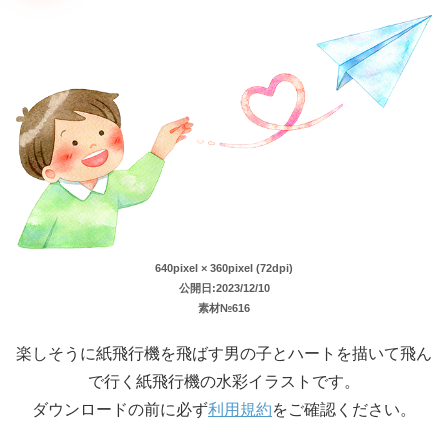
640pixel × 360pixel (72dpi)
公開日:2023/12/10
素材№616
楽しそうに紙飛行機を飛ばす男の子とハートを描いて飛ん
で行く紙飛行機の水彩イラストです。
ダウンロードの前に必ず
利用規約
をご確認ください。