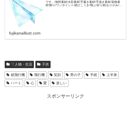
です。/無料素材/水彩素材/手書き素材/手描き素材/装飾素
材/飾り/ワンポイント/紙ひこうき/飛ぶ/折り紙/おりがみ/空
色/ブルー/
fujikanaillust.com
▽人物・生活
子供
紙飛行機
飛行機
笑顔
男の子
手紙
上半身
ハート
心
愛
楽しい
スポンサーリンク