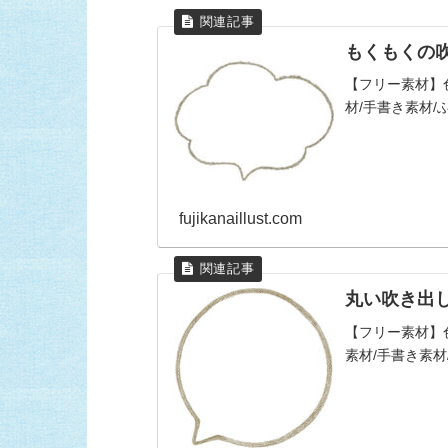
もくもくの
【フリー素材】
材/手書き素材/
fujikanaillust.com
丸い吹き出
【フリー素材】
素材/手書き素材