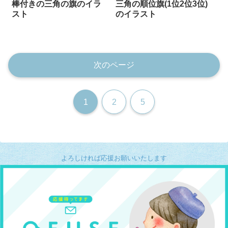
棒付きの三角の旗のイラ
三角の順位旗(1位2位3位)
スト
のイラスト
次のページ
1
2
5
よろしければ応援お願いいたします