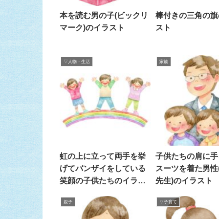
本を読む男の子(ビックリ
棒付きの三角の旗
マーク)のイラスト
スト
▽人物・生活
家族
虹の上に立って両手を挙
子供たちの肩に手
げてバンザイをしている
スーツを着た男性
笑顔の子供たちのイラス
先生)のイラスト
ト
親子
▽子育て