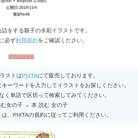
3pixel × 800pixel (72dpi)
公開日:2019/11/4
素材№48
会話をする親子の水彩イラストです。
に必ず
利用規約
をご確認ください。
ダウンロード
ラストは
PIXTA
にて販売しております。
にキーワードを入力してイラストをお探しください。
なく単語で区切って検索してみてください。
読む女の子 → 本 読む 女の子
トは、PIXTAの規約に従ってご利用ください。