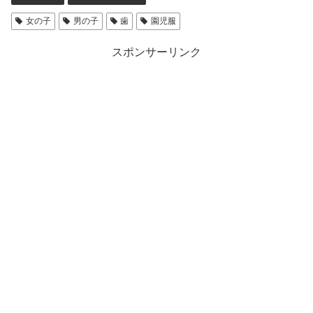
女の子
男の子
歯
園児服
スポンサーリンク