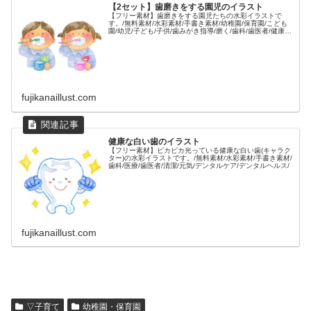
【2セット】歯磨きをする園児のイラスト
【フリー素材】歯磨きをする園児たちの水彩イラストで
す。/無料素材/水彩素材/手書き素材/幼稚園/保育園/こども
園/幼児/子ども/子供/歯みがき指導/磨く/歯科/歯医者/健康/
スモック/人物/
fujikanaillust.com
健康な白い歯のイラスト
【フリー素材】ピカピカ光っている健康な白い歯(キャラク
ター)の水彩イラストです。/無料素材/水彩素材/手書き素材/
歯科/医療/歯医者/清潔/元気/デンタルケア/デンタルヘルス/
fujikanaillust.com
▽子育て
幼稚園・保育園