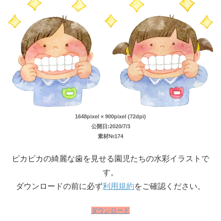
1648pixel × 900pixel (72dpi)
公開日:2020/7/3
素材№174
ピカピカの綺麗な歯を見せる園児たちの水彩イラストで
す。
ダウンロードの前に必ず
利用規約
をご確認ください。
ダウンロード