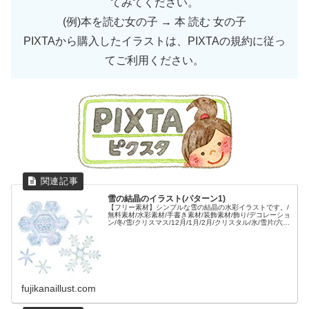
てみてください。
(例)本を読む女の子 → 本 読む 女の子
PIXTAから購入したイラストは、PIXTAの規約に従っ
てご利用ください。
雪の結晶のイラスト(パターン1)
【フリー素材】シンプルな雪の結晶の水彩イラストです。/
無料素材/水彩素材/手書き素材/装飾素材/飾り/デコレーショ
ン/冬/雪/クリスマス/12月/1月/2月/クリスタル/氷/雪片/六角
形/シンボル/
fujikanaillust.com