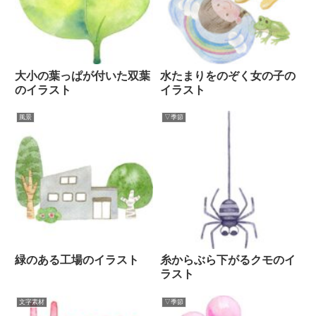
大小の葉っぱが付いた双葉
水たまりをのぞく女の子の
のイラスト
イラスト
風景
▽季節
緑のある工場のイラスト
糸からぶら下がるクモのイ
ラスト
文字素材
▽季節