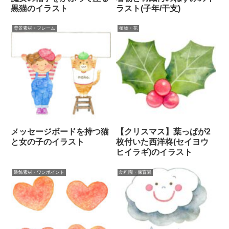
黒猫のイラスト
ラスト(子年/干支)
背景素材・フレーム
植物・花
メッセージボードを持つ猫
【クリスマス】葉っぱが2
と女の子のイラスト
枚付いた西洋柊(セイヨウ
ヒイラギ)のイラスト
装飾素材・ワンポイント
幼稚園・保育園