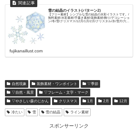
雪の結晶のイラスト(パターン2)
【フリー素材】シンプルな雪の結晶の水彩イラストです。/
無料素材/水彩素材/手書き素材/装飾素材/飾り/デコレーショ
ン/冬/雪/クリスマス/12月/1月/2月/クリスタル/氷/雪片/六角
形/シンボル/
fujikanaillust.com
自然現象
装飾素材・ワンポイント
▽季節
▽自然・風景
▽フレーム・文字・マーク
▽やさしい森のじかん
クリスマス
1月
2月
12月
冷たい
雪
雪の結晶
ライン素材
スポンサーリンク