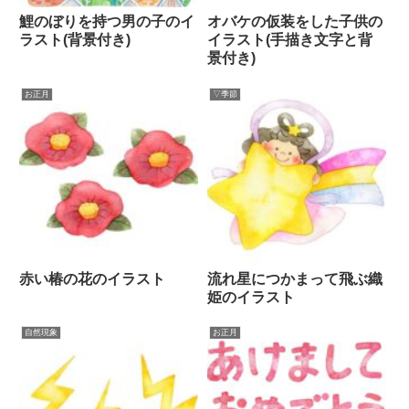
鯉のぼりを持つ男の子のイ
オバケの仮装をした子供の
ラスト(背景付き)
イラスト(手描き文字と背
景付き)
お正月
▽季節
赤い椿の花のイラスト
流れ星につかまって飛ぶ織
姫のイラスト
自然現象
お正月