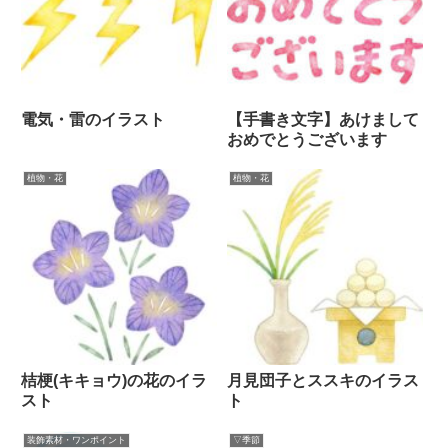
電気・雷のイラスト
【手書き文字】あけまして
おめでとうございます
植物・花
植物・花
桔梗(キキョウ)の花のイラ
月見団子とススキのイラス
スト
ト
装飾素材・ワンポイント
▽季節