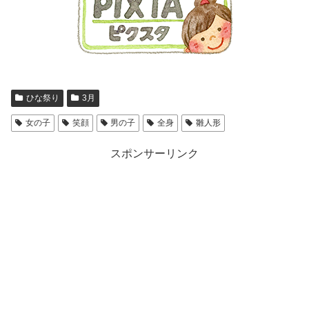
ひな祭り
3月
女の子
笑顔
男の子
全身
雛人形
スポンサーリンク