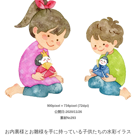
900pixel × 734pixel (72dpi)
公開日:2020/11/26
素材№293
お内裏様とお雛様を手に持っている子供たちの水彩イラス