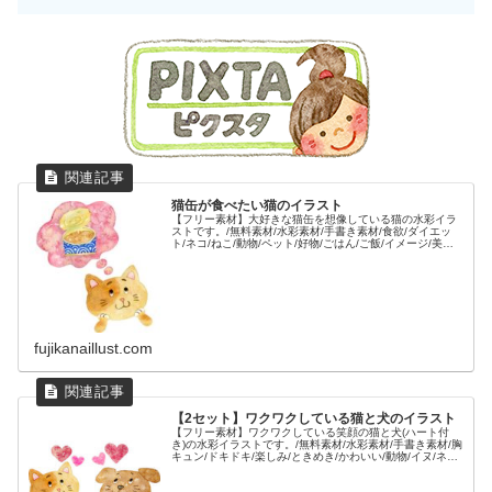
猫缶が食べたい猫のイラスト
【フリー素材】大好きな猫缶を想像している猫の水彩イラ
ストです。/無料素材/水彩素材/手書き素材/食欲/ダイエッ
ト/ネコ/ねこ/動物/ペット/好物/ごはん/ご飯/イメージ/美味
しい/缶詰/かわいい/
fujikanaillust.com
【2セット】ワクワクしている猫と犬のイラスト
【フリー素材】ワクワクしている笑顔の猫と犬(ハート付
き)の水彩イラストです。/無料素材/水彩素材/手書き素材/胸
キュン/ドキドキ/楽しみ/ときめき/かわいい/動物/イヌ/ネコ/
ペット/バレンタイン/ホワイトデー/