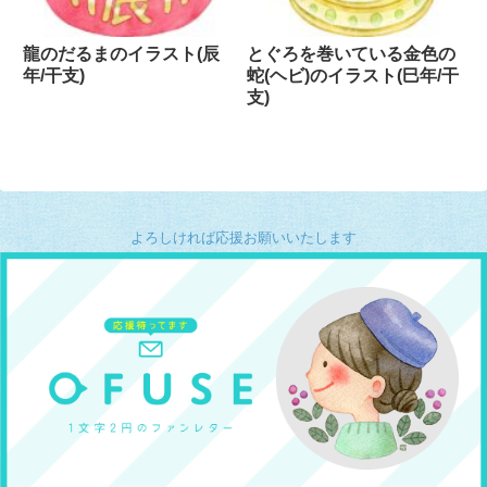
龍のだるまのイラスト(辰
とぐろを巻いている金色の
年/干支)
蛇(ヘビ)のイラスト(巳年/干
支)
よろしければ応援お願いいたします