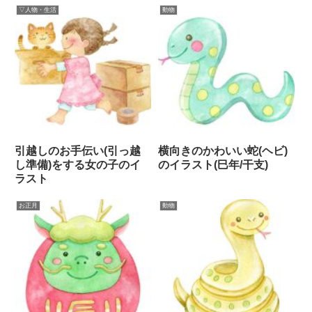
▽人物・生活
動物
引越しのお手伝い(引っ越
横向きのかわいい蛇(ヘビ)
し準備)をする女の子のイ
のイラスト(巳年/干支)
ラスト
お正月
動物