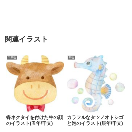
関連イラスト
▽動物
動物
蝶ネクタイを付けた牛の顔
カラフルなタツノオトシゴ
のイラスト(丑年/干支)
と泡のイラスト(辰年/干支)