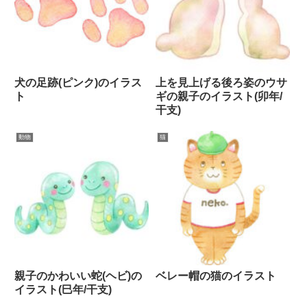
犬の足跡(ピンク)のイラス
上を見上げる後ろ姿のウサ
ト
ギの親子のイラスト(卯年/
干支)
動物
猫
親子のかわいい蛇(ヘビ)の
ベレー帽の猫のイラスト
イラスト(巳年/干支)