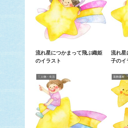
流れ星につかまって飛ぶ織姫
流れ星
のイラスト
子のイ
▽人物・生活
装飾素材・