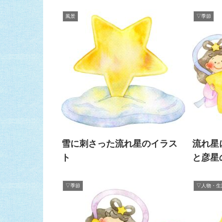
風景
▽季節
雪に刺さった流れ星のイラス
流れ星
ト
と彦星
▽季節
▽人物・生