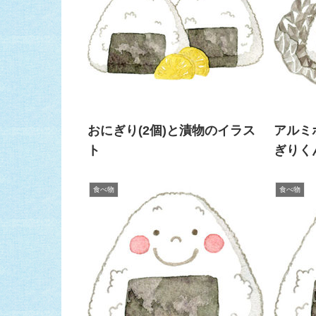
おにぎり(2個)と漬物のイラス
アルミ
ト
ぎりく
食べ物
食べ物