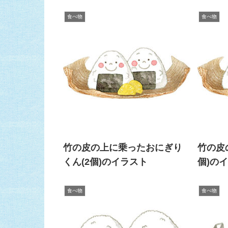
食べ物
食べ物
竹の皮の上に乗ったおにぎり
竹の皮
くん(2個)のイラスト
個)の
食べ物
食べ物