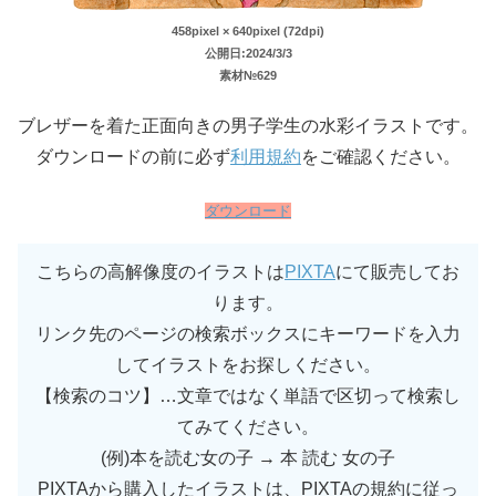
458pixel × 640pixel (72dpi)
公開日:2024/3/3
素材№629
ブレザーを着た正面向きの男子学生の水彩イラストです。
ダウンロードの前に必ず
利用規約
をご確認ください。
ダウンロード
こちらの高解像度のイラストは
PIXTA
にて販売してお
ります。
リンク先のページの検索ボックスにキーワードを入力
してイラストをお探しください。
【検索のコツ】…文章ではなく単語で区切って検索し
てみてください。
(例)本を読む女の子 → 本 読む 女の子
PIXTAから購入したイラストは、PIXTAの規約に従っ