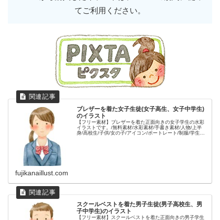
てご利用ください。
ブレザーを着た女子生徒(女子高生、女子中学生)
のイラスト
【フリー素材】ブレザーを着た正面向きの女子学生の水彩
イラストです。/無料素材/水彩素材/手書き素材/人物/上半
身/高校生/子供/女の子/アイコン/ポートレート/制服/学生服/
中学校/10代/ティーン/ティーンエイジャー/若い/
fujikanaillust.com
スクールベストを着た男子生徒(男子高校生、男
子中学生)のイラスト
【フリー素材】スクールベストを着た正面向きの男子学生