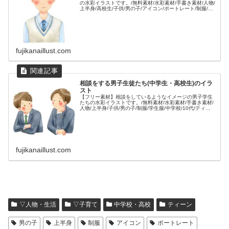
の水彩イラストです。/無料素材/水彩素材/手書き素材/人物/
上半身/高校生/子供/男の子/アイコン/ポートレート/制服/学
生服/中学校/10代/ティーン/ティーンエイジャー/若い/合服/
ニットベスト/
fujikanaillust.com
相談をする男子生徒たち(中学生・高校生)のイラ
スト
【フリー素材】相談をしているようなイメージの男子学生
たちの水彩イラストです。/無料素材/水彩素材/手書き素材/
人物/上半身/子供/男の子/制服/学生服/中学校/10代/ティー
ン/考える/悩み/悩み事/不安/心配事/会話/話す/2人/
fujikanaillust.com
▽人物・生活
▽子育て
中学校・高校
ティーン
男の子
上半身
制服
アイコン
ポートレート