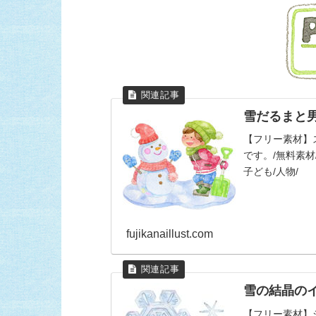
雪だるまと
【フリー素材】
です。/無料素材/
子ども/人物/
fujikanaillust.com
雪の結晶のイ
【フリー素材】