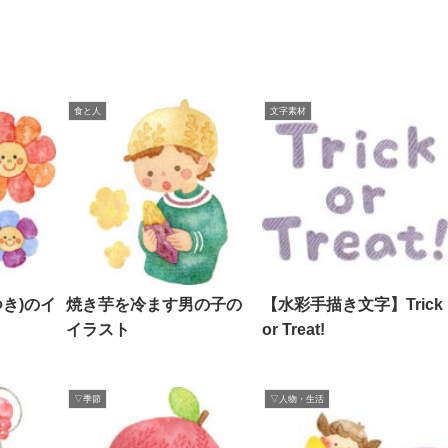
食と人
文字素材
き)のイ
焼き芋を冷ます男の子の
【水彩手描き文字】Trick
イラスト
or Treat!
▽季節
▽人物・生活