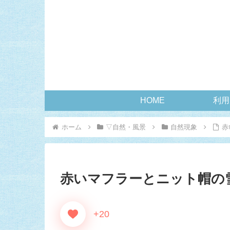
HOME
利用
ホーム
▽自然・風景
自然現象
赤
赤いマフラーとニット帽の雪
+20