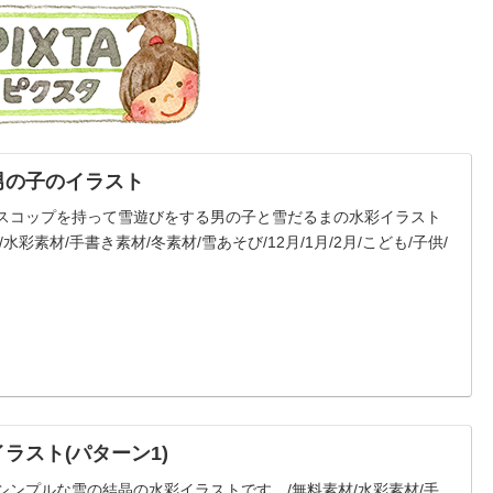
男の子のイラスト
スコップを持って雪遊びをする男の子と雪だるまの水彩イラスト
水彩素材/手書き素材/冬素材/雪あそび/12月/1月/2月/こども/子供/
ラスト(パターン1)
シンプルな雪の結晶の水彩イラストです。/無料素材/水彩素材/手