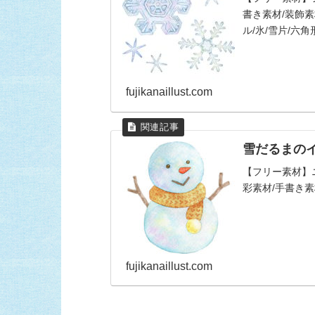
書き素材/装飾素材
ル/氷/雪片/六角
fujikanaillust.com
雪だるまの
【フリー素材】
彩素材/手書き素
fujikanaillust.com