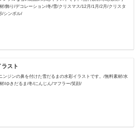
/飾り/デコレーション/冬/雪/クリスマス/12月/1月/2月/クリスタ
形/シンボル/
イラスト
ニンジンの鼻を付けた雪だるまの水彩イラストです。/無料素材/水
材/ゆきだるま/冬/にんじん/マフラー/笑顔/