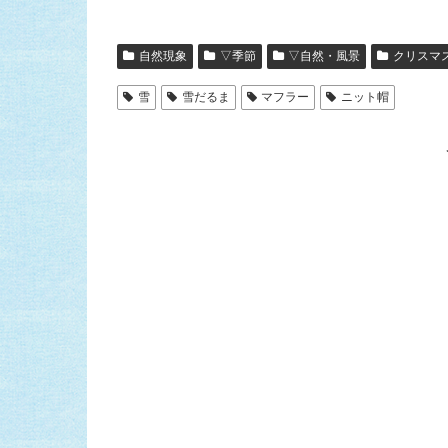
自然現象
▽季節
▽自然・風景
クリスマ
雪
雪だるま
マフラー
ニット帽