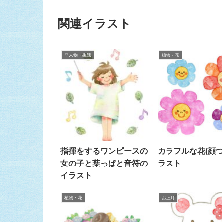
関連イラスト
▽人物・生活
植物・花
指揮をするワンピースの
カラフルな花(顔つ
女の子と葉っぱと音符の
ラスト
イラスト
植物・花
お正月