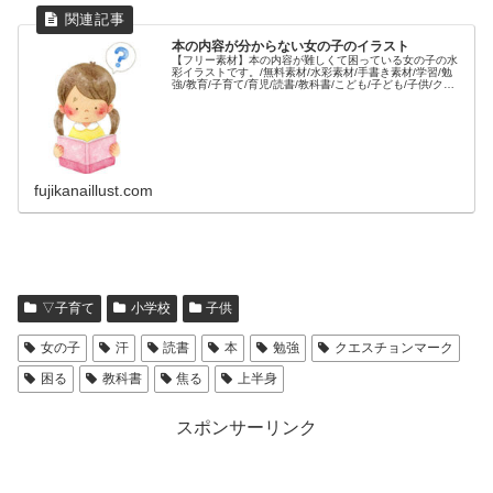
本の内容が分からない女の子のイラスト
【フリー素材】本の内容が難しくて困っている女の子の水
彩イラストです。/無料素材/水彩素材/手書き素材/学習/勉
強/教育/子育て/育児/読書/教科書/こども/子ども/子供/クエ
スチョンマーク/難しい/分からない/困る/人物/
fujikanaillust.com
▽子育て
小学校
子供
女の子
汗
読書
本
勉強
クエスチョンマーク
困る
教科書
焦る
上半身
スポンサーリンク