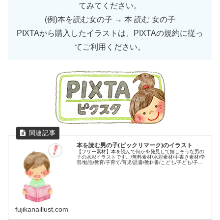
てみてください。
(例)本を読む女の子 → 本 読む 女の子
PIXTAから購入したイラストは、PIXTAの規約に従っ
てご利用ください。
本を読む男の子(ビックリマーク)のイラスト
【フリー素材】本を読んで何かを発見して嬉しそうな男の
子の水彩イラストです。/無料素材/水彩素材/手書き素材/学
習/勉強/教育/子育て/育児/読書/教科書/こども/子ども/子供/
笑顔/楽しい/アイディア/理解/分かる/人物/
fujikanaillust.com