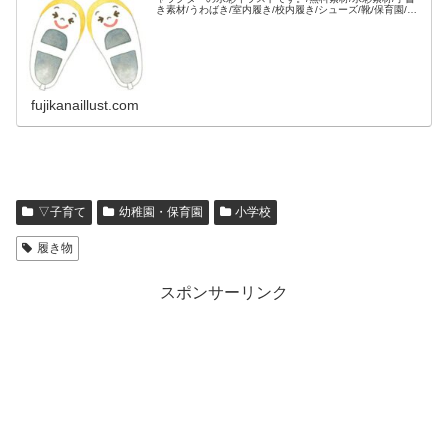
き素材/うわばき/室内履き/校内履き/シューズ/靴/保育園/小
学校/入学準備/入園準備/楽しい/顔付き/笑顔/明るい/友達/
fujikanaillust.com
▽子育て
幼稚園・保育園
小学校
履き物
スポンサーリンク