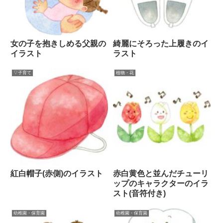
女の子を抱きしめる父親の
綺麗にそろった上履きのイ
イラスト
ラスト
▽子育て
植物・花
紅白帽子(赤側)のイラスト
赤白黄色と並んだチューリ
ップのキャラクターのイラ
スト(音符付き)
幼稚園・保育園
幼稚園・保育園