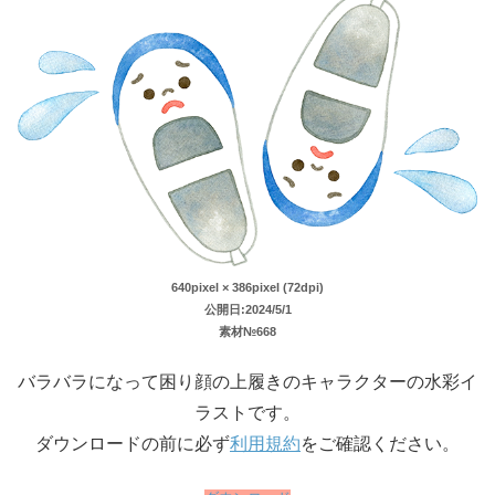
640pixel × 386pixel (72dpi)
公開日:2024/5/1
素材№668
バラバラになって困り顔の上履きのキャラクターの水彩イ
ラストです。
ダウンロードの前に必ず
利用規約
をご確認ください。