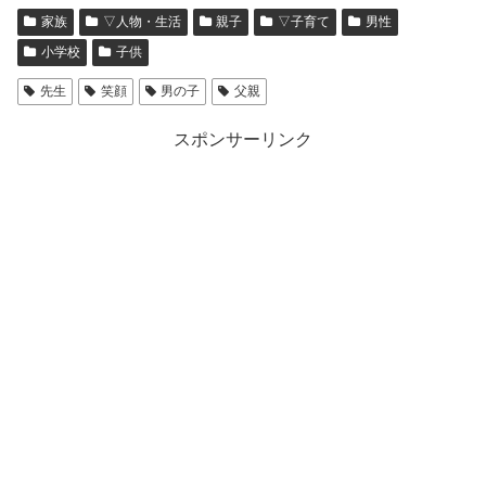
家族
▽人物・生活
親子
▽子育て
男性
小学校
子供
先生
笑顔
男の子
父親
スポンサーリンク