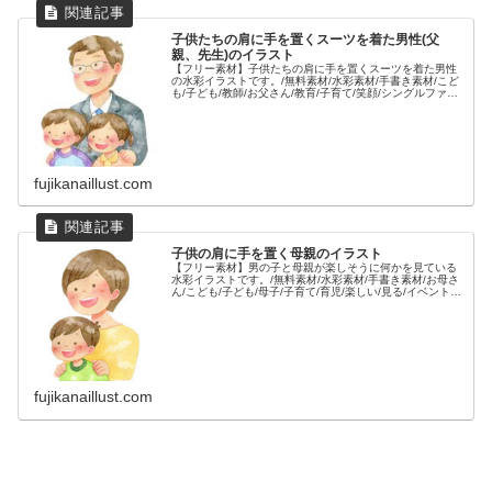
子供たちの肩に手を置くスーツを着た男性(父
親、先生)のイラスト
【フリー素材】子供たちの肩に手を置くスーツを着た男性
の水彩イラストです。/無料素材/水彩素材/手書き素材/こど
も/子ども/教師/お父さん/教育/子育て/笑顔/シングルファザ
ー/明るい/家族/親子/男の子/女の子/
fujikanaillust.com
子供の肩に手を置く母親のイラスト
【フリー素材】男の子と母親が楽しそうに何かを見ている
水彩イラストです。/無料素材/水彩素材/手書き素材/お母さ
ん/こども/子ども/母子/子育て/育児/楽しい/見る/イベント/
人物/
fujikanaillust.com