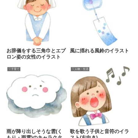
お辞儀をする三角巾とエプ
風に揺れる風鈴のイラスト
ロン姿の女性のイラスト
▽子育て
▽人物・生活
雨が降り出しそうな雲(く
歌を歌う子供と音符のイラ
もり・雨雲)のキャラクタ
スト(右向き)