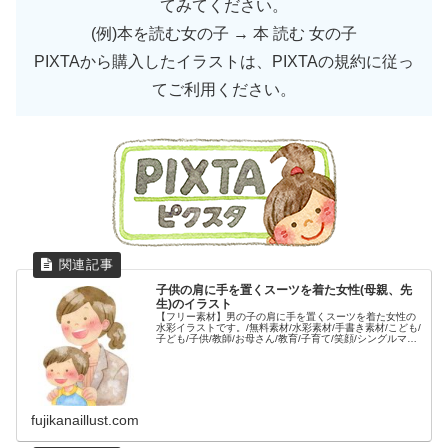
てみてください。
(例)本を読む女の子 → 本 読む 女の子
PIXTAから購入したイラストは、PIXTAの規約に従っ
てご利用ください。
子供の肩に手を置くスーツを着た女性(母親、先
生)のイラスト
【フリー素材】男の子の肩に手を置くスーツを着た女性の
水彩イラストです。/無料素材/水彩素材/手書き素材/こども/
子ども/子供/教師/お母さん/教育/子育て/笑顔/シングルマザ
ー/明るい/家族/親子/
fujikanaillust.com