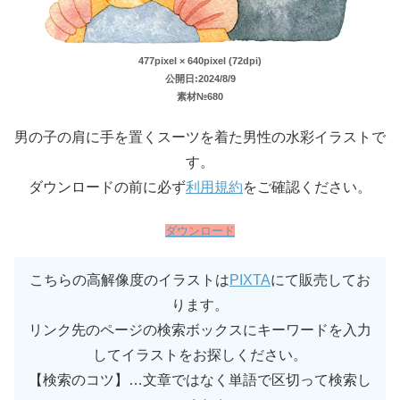
477pixel × 640pixel (72dpi)
公開日:2024/8/9
素材№680
男の子の肩に手を置くスーツを着た男性の水彩イラストで
す。
ダウンロードの前に必ず
利用規約
をご確認ください。
ダウンロード
こちらの高解像度のイラストは
PIXTA
にて販売してお
ります。
リンク先のページの検索ボックスにキーワードを入力
してイラストをお探しください。
【検索のコツ】…文章ではなく単語で区切って検索し