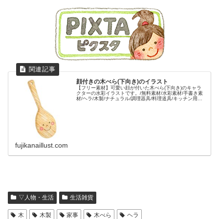
顔付きの木べら(下向き)のイラスト
【フリー素材】可愛い顔が付いた木べら(下向き)のキャラ
クターの水彩イラストです。/無料素材/水彩素材/手書き素
材/ヘラ/木製/ナチュラル/調理器具/料理道具/キッチン用品/
笑顔/可愛い/
fujikanaillust.com
▽人物・生活
生活雑貨
木
木製
家事
木べら
ヘラ