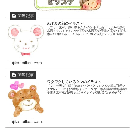
ねずみの顔のイラスト
【フリー素材】赤い蝶ネクタイを付けた白いねずみの顔の
水彩イラストです。/無料素材/水彩素材/手書き素材/年賀状
素材/子年/子ネズミ/白ネズミ/リボン/笑顔/シンプル/動物/
fujikanaillust.com
ワクワクしているクマのイラスト
【フリー素材】頬を染めてワクワクしている笑顔の可愛い
クマ(ハート付き)の水彩イラストです。/無料素材/水彩素材/
手書き素材/動物/胸キュン/ドキドキ/楽しみ/ときめき/くま/
熊/かわいい/バレンタイン/ホワイトデー/
fujikanaillust.com