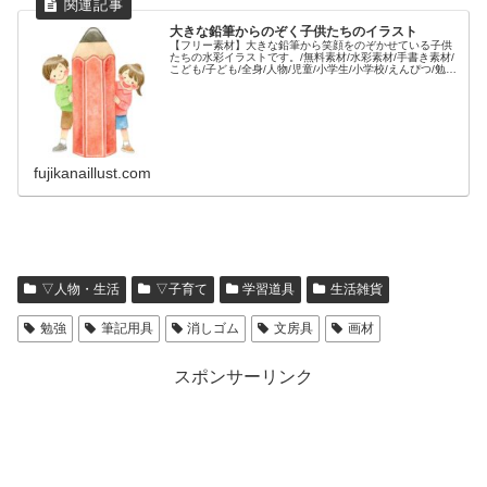
大きな鉛筆からのぞく子供たちのイラスト
【フリー素材】大きな鉛筆から笑顔をのぞかせている子供
たちの水彩イラストです。/無料素材/水彩素材/手書き素材/
こども/子ども/全身/人物/児童/小学生/小学校/えんぴつ/勉
強/学習/教育/筆記用具/書く/楽しい/2人/複数/
fujikanaillust.com
▽人物・生活
▽子育て
学習道具
生活雑貨
勉強
筆記用具
消しゴム
文房具
画材
スポンサーリンク