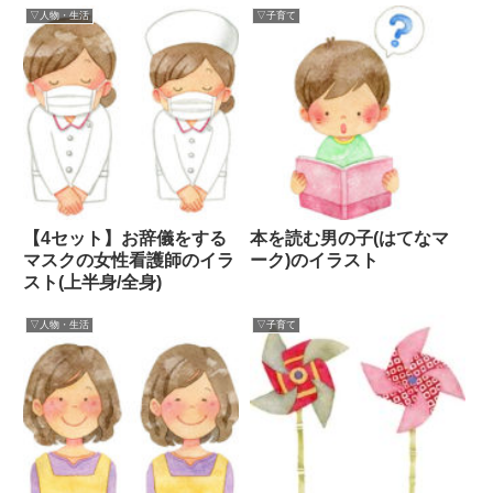
▽人物・生活
▽子育て
【4セット】お辞儀をする
本を読む男の子(はてなマ
マスクの女性看護師のイラ
ーク)のイラスト
スト(上半身/全身)
▽人物・生活
▽子育て