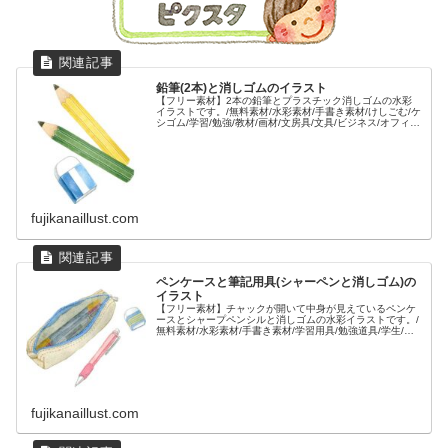
鉛筆(2本)と消しゴムのイラスト
【フリー素材】2本の鉛筆とプラスチック消しゴムの水彩
イラストです。/無料素材/水彩素材/手書き素材/けしごむ/ケ
シゴム/学習/勉強/教材/画材/文房具/文具/ビジネス/オフィ
ス/筆記用具/えんぴつ/エンピツ/セット/複数/
fujikanaillust.com
ペンケースと筆記用具(シャーペンと消しゴム)の
イラスト
【フリー素材】チャックが開いて中身が見えているペンケ
ースとシャープペンシルと消しゴムの水彩イラストです。/
無料素材/水彩素材/手書き素材/学習用具/勉強道具/学生/筆
箱/
fujikanaillust.com