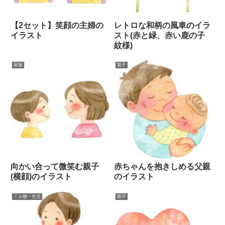
【2セット】笑顔の主婦の
レトロな和柄の風車のイラ
イラスト
スト(赤と緑、赤い鹿の子
紋様)
家族
親子
向かい合って微笑む親子
赤ちゃんを抱きしめる父親
(横顔)のイラスト
のイラスト
▽人物・生活
親子